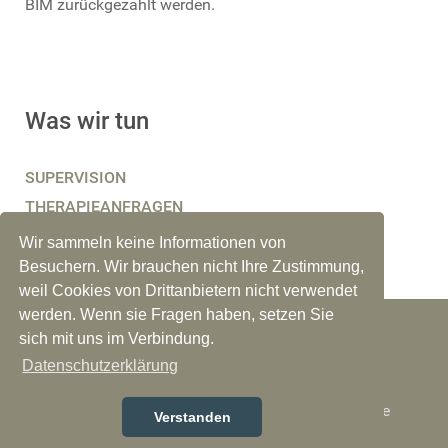
BIM zurückgezahlt werden.
Was wir tun
SUPERVISION
THERAPIEANFRAGEN
BERATUNG, COACHING
Wir sammeln keine Informationen von
Besuchern. Wir brauchen nicht Ihre Zustimmung,
weil Cookies von Drittanbietern nicht verwendet
werden. Wenn sie Fragen haben, setzen Sie
© 2026 Musik Bim
Impressum
sich mit uns im Verbindung.
Datenschutzerklärung
Bremer Institut für Musiktherapie und seelische
Verstanden
Gesundheit e.V. Alle Rechte vorbehalten.